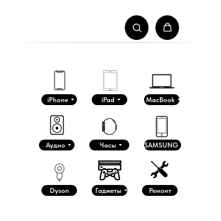
iPhone
iPad
MacBook
Аудио
Часы
SAMSUNG
Dyson
Гаджеты
Ремонт