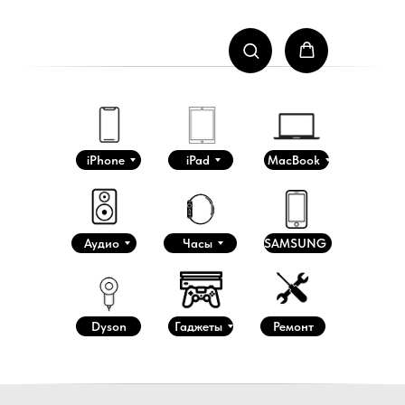
iPhone
iPad
MacBook
Аудио
Часы
SAMSUNG
Dyson
Гаджеты
Ремонт