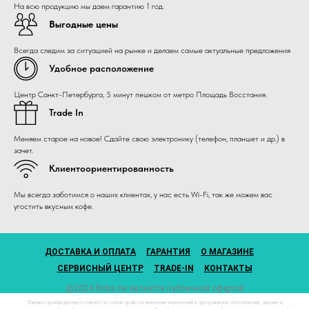
На всю продукцию мы даем гарантию 1 год.
Выгодные цены
Всегда следим за ситуацией на рынке и делаем самые актуальные предложения
Удобное расположение
Центр Санкт-Петербурга, 5 минут пешком от метро Площадь Восстания.
Trade In
Меняем старое на новое! Сдайте свою электронику (телефон, планшет и др.) в
зачет.
Клиентоориентированность
Мы всегда заботимся о наших клиентах, у нас есть Wi-Fi, так же можем вас
угостить вкусным кофе.
ДОСТАВКА И ОПЛАТА
ГАРАНТИЯ
О МАГАЗИНЕ
СЕРВИСНЫЙ ЦЕНТР
TRADE-IN
КОНТАКТЫ
@2024 Ficha Не является публичной офертой
Фирма-производитель оставляет за собой право на внесение изменений в программное обеспечение, дизайн и