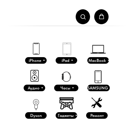
iPhone
iPad
MacBook
Аудио
Часы
SAMSUNG
Dyson
Гаджеты
Ремонт