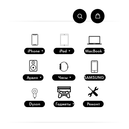
iPhone
iPad
MacBook
Аудио
Часы
SAMSUNG
Dyson
Гаджеты
Ремонт