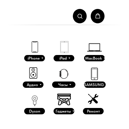
iPhone
iPad
MacBook
Аудио
Часы
SAMSUNG
Dyson
Гаджеты
Ремонт