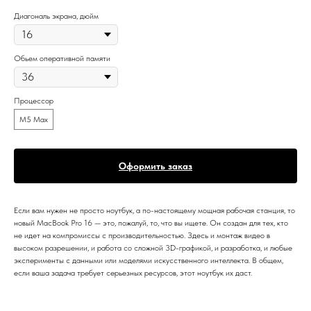
Диагональ экрана, дюйм
Обьем оперативной памяти
Процессор
M5 Max
Оформить заказ
Если вам нужен не просто ноутбук, а по-настоящему мощная рабочая станция, то
новый MacBook Pro 16 — это, пожалуй, то, что вы ищете. Он создан для тех, кто
не идет на компромиссы с производительностью. Здесь и монтаж видео в
высоком разрешении, и работа со сложной 3D-графикой, и разработка, и любые
эксперименты с данными или моделями искусственного интеллекта. В общем,
если ваша задача требует серьезных ресурсов, этот ноутбук их даст.