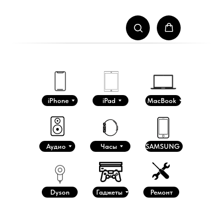
iPhone
iPad
MacBook
Аудио
Часы
SAMSUNG
Dyson
Гаджеты
Ремонт