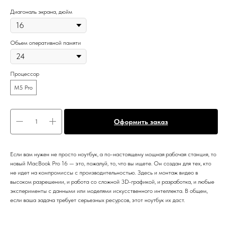
Диагональ экрана, дюйм
Обьем оперативной памяти
Процессор
M5 Pro
Оформить заказ
Если вам нужен не просто ноутбук, а по-настоящему мощная рабочая станция, то
новый MacBook Pro 16 — это, пожалуй, то, что вы ищете. Он создан для тех, кто
не идет на компромиссы с производительностью. Здесь и монтаж видео в
высоком разрешении, и работа со сложной 3D-графикой, и разработка, и любые
эксперименты с данными или моделями искусственного интеллекта. В общем,
если ваша задача требует серьезных ресурсов, этот ноутбук их даст.