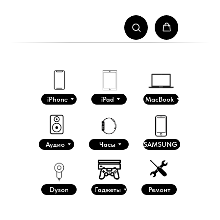
iPhone
iPad
MacBook
Аудио
Часы
SAMSUNG
Dyson
Гаджеты
Ремонт