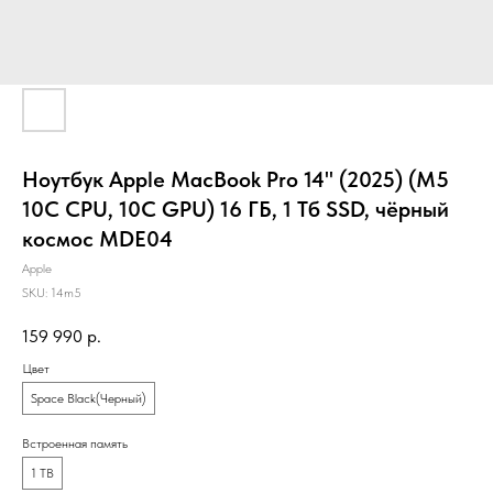
Ноутбук Apple MacBook Pro 14" (2025) (M5
10C CPU, 10C GPU) 16 ГБ, 1 Тб SSD, чёрный
космос MDE04
Apple
SKU:
14m5
159 990
р.
Цвет
Space Black(Черный)
Встроенная память
1 TB