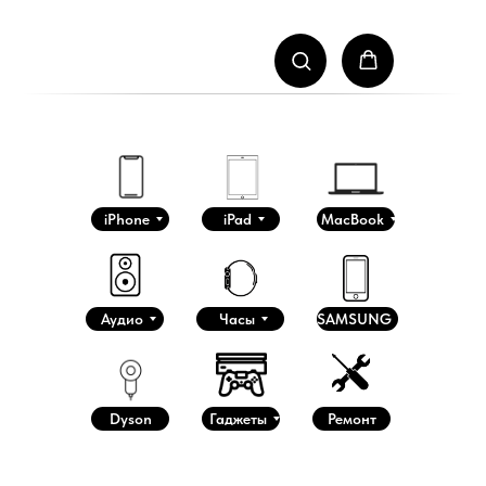
iPhone
iPad
MacBook
Аудио
Часы
SAMSUNG
Dyson
Гаджеты
Ремонт