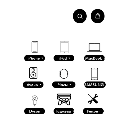
iPhone
iPad
MacBook
Аудио
Часы
SAMSUNG
Dyson
Гаджеты
Ремонт