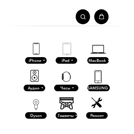
iPhone
iPad
MacBook
Аудио
Часы
SAMSUNG
Dyson
Гаджеты
Ремонт