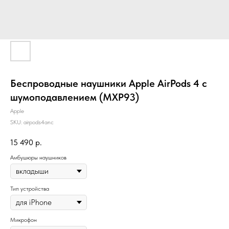
Беспроводные наушники Apple AirPods 4 c
шумоподавлением (MXP93)
Apple
SKU:
airpods4anc
15 490
р.
Амбушюры наушников
Тип устройства
Микрофон