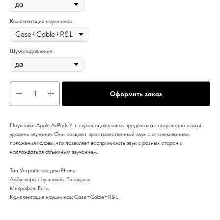
Комплектация наушников
Шумоподавление
Оформить заказ
Наушники Apple AirPods 4 с шумоподавлением предлагают совершенно новый
уровень звучания. Они создают пространственный звук с отслеживанием
положения головы, что позволяет воспринимать звук с разных сторон и
наслаждаться объемным звучанием.
Тип Устройства: для iPhone
Амбушюры наушников: Вкладыши
Микрофон: Есть
Комплектация наушников: Case+Cable+R&L