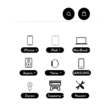
iPhone
iPad
MacBook
Аудио
Часы
SAMSUNG
Dyson
Гаджеты
Ремонт