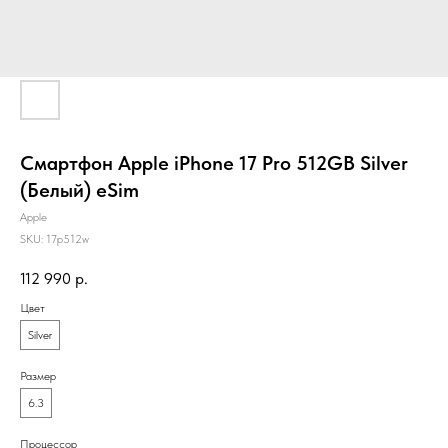
Смартфон Apple iPhone 17 Pro 512GB Silver
(Белый) eSim
Apple
SKU:
17p512w
112 990
р.
Цвет
Silver
Размер
6.3
Процессор