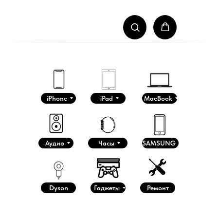
iPhone
iPad
MacBook
Аудио
Часы
SAMSUNG
Dyson
Гаджеты
Ремонт