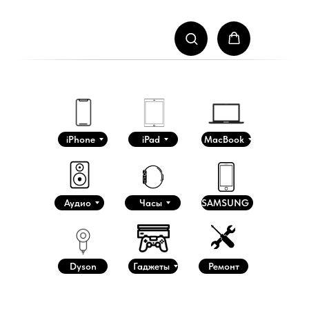
iPhone
iPad
MacBook
Аудио
Часы
SAMSUNG
Dyson
Гаджеты
Ремонт